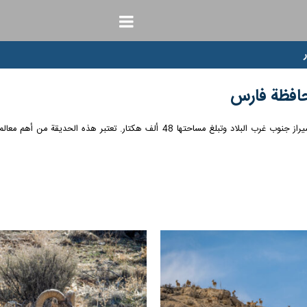
حافظة فارس
فارس/ ارنا- تقع حديقة "بمو" الوطنية في محافظة فارس على بعد 10 كم من مدينة شيراز ج