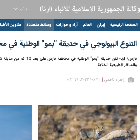
٧ آب ٢٠٢٦
الصفحة الرئيسية
إيران
العالم
آراء و حوارات
وسائط متعددة
عناوين الأخبار
التنوع البيولوجي في حديقة "بمو" الوطنية في م
والمناظر الطبيعية الخلابة.
زهراء ناظمي
١٢‏/٠٨‏/٢٠٢٣، ١٢:٤٦ م