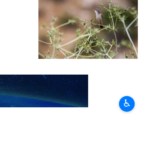
♿︎
محافظة فارس
حديقة بمو
التنوع البيولوجي