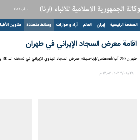
٦ آب ٢٠٢٦
الصفحة الرئيسية
إيران
العالم
آراء و حوارات
وسائط متعددة
عناوين الأخبار
اقامة معرض السجاد الإيراني في طهران
طهران/28 آب/أغسطس/إرنا-سیقام معرض السجاد اليدوي الإيراني في نسخته الـ 30 بهدف التعريف بالفن الأصيل والقديم والتعريف بقدرات تصدير السجاد الإيراني في الموقع الدائم لمعارض طهران الدولية لغایة 29 اغسطس 2023.
٢٨‏/٠٨‏/٢٠٢٣، ١٢:٠٧ م