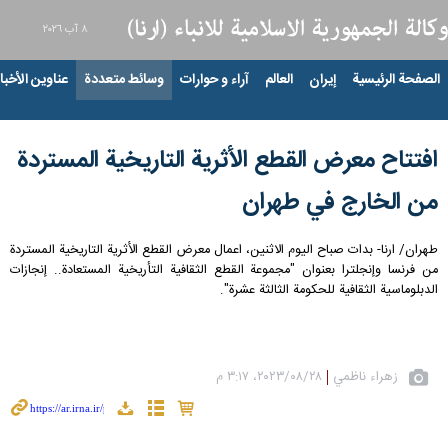
٨ آب ٢٠٢٦
الصفحة الرئيسية
إيران
العالم
آراء و حوارات
وسائط متعددة
عناوين الأخبار
افتتاح معرض القطع الأثرية التاريخية المستردة
من الخارج في طهران
طهران/ ارنا- بدات صباح اليوم الاثنين، اعمال معرض القطع الأثرية التاريخية المستردة
من فرنسا وإنجلترا بعنوان "مجموعة القطع الثقافية التأريخية المستعادة.. إنجازات
الدبلوماسية الثقافية للحكومة الثالثة عشرة".
زهراء ناظمي
٢٨‏/٠٨‏/٢٠٢٣، ٣:١٧ م