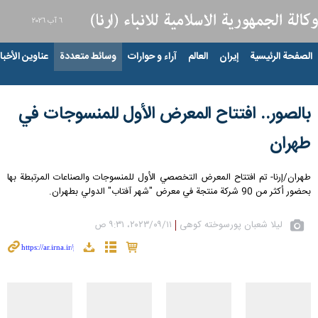
٦ آب ٢٠٢٦
الصفحة الرئيسية
إيران
العالم
آراء و حوارات
وسائط متعددة
عناوين الأخبار
بالصور.. افتتاح المعرض الأول للمنسوجات في
طهران
طهران/إرنا- تم افتتاح المعرض التخصصي الأول للمنسوجات والصناعات المرتبطة بها
بحضور أكثر من 90 شركة منتجة في معرض "شهر آفتاب" الدولي بطهران.
لیلا شعبان پورسوخته کوهی
١١‏/٠٩‏/٢٠٢٣، ٩:٣١ ص