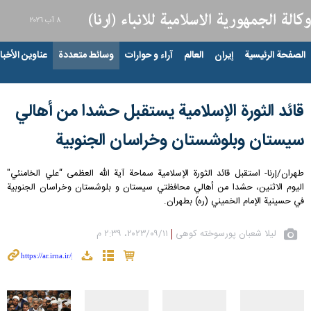
٨ آب ٢٠٢٦
الصفحة الرئيسية
إيران
العالم
آراء و حوارات
وسائط متعددة
عناوين الأخبار
قائد الثورة الإسلامية يستقبل حشدا من أهالي
سيستان وبلوشستان وخراسان الجنوبية
طهران/إرنا- استقبل قائد الثورة الإسلامية سماحة آية الله العظمی “علي الخامنئي"
اليوم الاثنين، حشدا من أهالي محافظتي سيستان و بلوشستان وخراسان الجنوبية
في حسينية الإمام الخميني (ره) بطهران.
لیلا شعبان پورسوخته کوهی
١١‏/٠٩‏/٢٠٢٣، ٢:٣٩ م