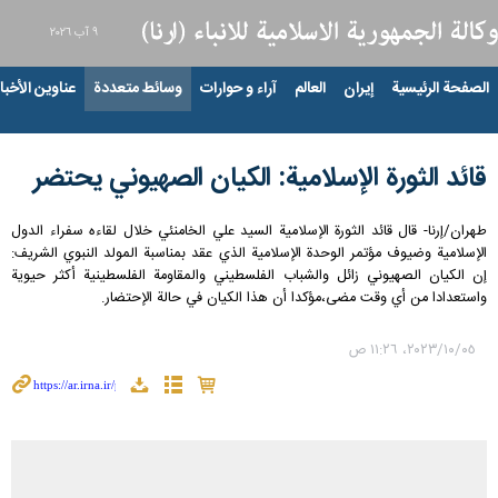
٩ آب ٢٠٢٦
الصفحة الرئيسية
إيران
العالم
آراء و حوارات
وسائط متعددة
عناوين الأخبار
قائد الثورة الإسلامية: الكيان الصهيوني يحتضر
طهران/إرنا- قال قائد الثورة الإسلامية السيد علي الخامنئي خلال لقاءه سفراء الدول
الإسلامية وضيوف مؤتمر الوحدة الإسلامية الذي عقد بمناسبة المولد النبوي الشريف:
إن الكيان الصهيوني زائل والشباب الفلسطيني والمقاومة الفلسطينية أكثر حيوية
واستعدادا من أي وقت مضى،مؤکدا أن هذا الکیان في حالة الإحتضار.
٠٥‏/١٠‏/٢٠٢٣، ١١:٢٦ ص