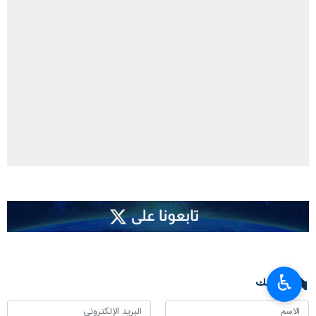
♿︎
تعليقك