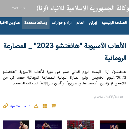
٧ آب ٢٠٢٦
الصفحة الرئيسية
إيران
العالم
آراء و حوارات
وسائط متعددة
عناوين الأخبار
الألعاب الآسيوية "هانغتشو 2023" _ المصارعة
الرومانية
هانغتشو/ ارنا- أقيمت اليوم الثاني عشر من دورة الألعاب الآسيوية "هانغتشو
2023"،اليوم الخميس، وفي المباراة النهائية للمصارعة الرومانية حصد كل من
اللاعبين الإيرانيين "محمد هادي ساروي"، و"أمين ميرزازادة" الميدالية الذهبية.
٠٥‏/١٠‏/٢٠٢٣، ٨:١٨ م