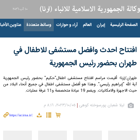
١٠ آب ٢٠٢٦
الصفحة الرئيسية
إيران
العالم
آراء و حوارات
وسائط متعددة
عناوين الأخبار
افتتاح احدث وافضل مستشفى للاطفال في
طهران بحضور رئيس الجمهورية
طهران/إرنا- أقيمت مراسم افتتاح مستشفى اطفال"حكيم" بحضور رئيس الجمهورية
آية الله "إبراهيم رئيسي". وهذا هو أفضل مستشفى اطفال في جميع أنحاء البلاد من
حيث الاجهزة والامكانيات. ويضم 19 عيادة متخصصة و11 غرفة عمليات.
لیلا شعبان پورسوخته کوهی
٠٥‏/١٠‏/٢٠٢٣، ٨:١٦ م