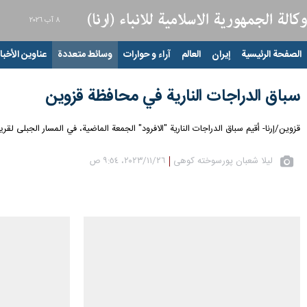
٨ آب ٢٠٢٦
الصفحة الرئيسية
إيران
العالم
آراء و حوارات
وسائط متعددة
عناوين الأخبار
سباق الدراجات النارية في محافظة قزوين
قزوين/إرنا- أقيم سباق الدراجات النارية "الافرود" الجمعة الماضية، في المسار الجبلی لق
لیلا شعبان پورسوخته کوهی
٢٦‏/١١‏/٢٠٢٣، ٩:٥٤ ص