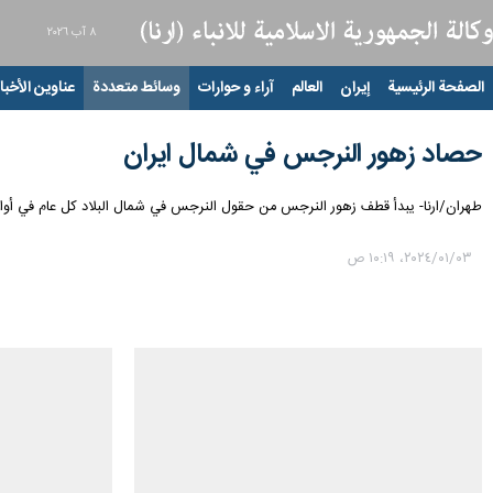
٨ آب ٢٠٢٦
الصفحة الرئيسية
إيران
العالم
آراء و حوارات
وسائط متعددة
عناوين الأخبار
حصاد زهور النرجس في شمال ایران
طهران/ارنا- یبدأ قطف زهور النرجس من حقول النرجس في شمال البلاد كل عام في أواخر
٠٣‏/٠١‏/٢٠٢٤، ١٠:١٩ ص