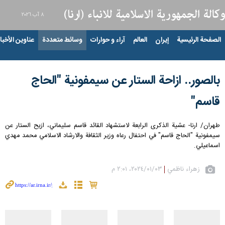
٨ آب ٢٠٢٦
الصفحة الرئيسية
إيران
العالم
آراء و حوارات
وسائط متعددة
عناوين الأخبار
بالصور.. ازاحة الستار عن سيمفونية "الحاج
قاسم"
طهران/ ارنا- عشية الذكرى الرابعة لاستشهاد القائد قاسم سليماني، ازيح الستار عن
سيمفونية "الحاج قاسم" في احتفال رعاه وزير الثقافة والارشاد الاسلامي محمد مهدي
اسماعيلي.
زهراء ناظمي
٠٣‏/٠١‏/٢٠٢٤، ٢:٠١ م