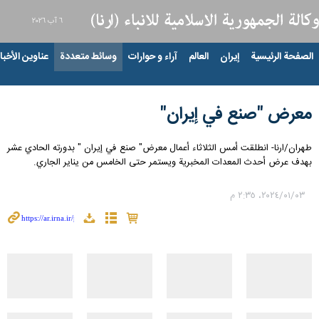
٦ آب ٢٠٢٦
الصفحة الرئيسية
إيران
العالم
آراء و حوارات
وسائط متعددة
عناوين الأخبار
معرض "صنع في إيران"
طهران/ارنا- انطلقت أمس الثلاثاء أعمال معرض" صنع في إيران " بدورته الحادي عشر
بهدف عرض أحدث المعدات المخبرية ويستمر حتى الخامس من ینایر الجاري.
٠٣‏/٠١‏/٢٠٢٤، ٢:٣٥ م