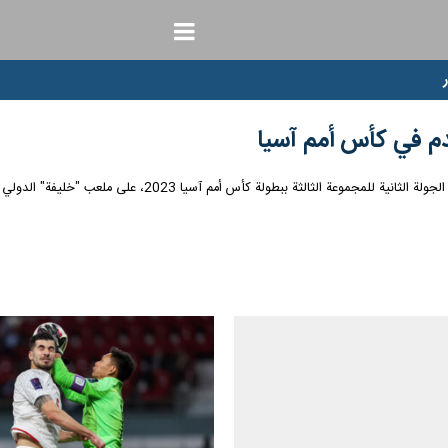
قدم في کأس أمم آسيا
لى ملعب "خليفة" الدولي بالدوحة وانتهت هذه المباراة لصالح المنتخب الإيراني بنتيجة 1-0.