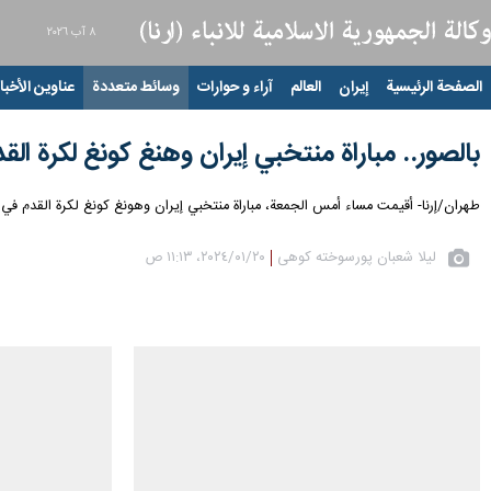
٨ آب ٢٠٢٦
الصفحة الرئيسية
إيران
العالم
آراء و حوارات
وسائط متعددة
عناوين الأخبار
بالصور.. مباراة منتخبي إيران وهنغ كونغ لكرة ال
طهران/إرنا- أقيمت مساء أمس الجمعة، مباراة منتخبي إيران وهونغ كونغ لكرة القدم في الجولة الثانية للمجموعة الثالثة ببطولة كأس أمم آسيا 2023، ع
لیلا شعبان پورسوخته کوهی
٢٠‏/٠١‏/٢٠٢٤، ١١:١٣ ص