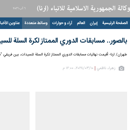
٦ آب ٢٠٢٦
الصفحة الرئيسية
إيران
العالم
آراء و حوارات
وسائط متعددة
عناوين الأخبار
بالصور.. مسابقات الدوري الممتاز لكرة السلة للسي
طهران/ ارنا- أقيمت نهائيات مسابقات الدوري الممتاز لكرة السلة للسيدات، بين فريقي "مهر
زهراء ناظمي
١٠‏/٠٣‏/٢٠٢٤، ١٢:٠٠ م