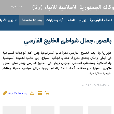
٦ آب ٢٠٢٦
الصفحة الرئيسية
إيران
العالم
آراء و حوارات
وسائط متعددة
عناوين الأخبار
بالصور..جمال شواطئ الخلیج الفارسي
طهران/ارنا- يعد الخليج الفارسي ممرًا مائيًا استراتيجيًا ومن أهم الوجهات السياحية
في ايران والذي يتمتع بظروف ممتازة لجذب السياح، إلى جانب أهميته السياسية
والاقتصادية. یستقطب الساحل الجنوبي لإيران في الخليج الفارسي وبحر عمان، سنویا
ملايين السياح من مختلف أنحاء البلاد والعالم لوجود مرافق سياحية جمیلة ومناظر
طبيعية خلابة فيه .
١٠‏/٠٣‏/٢٠٢٤، ١٢:٤٢ م