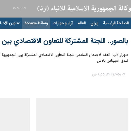
٦ آب ٢٠٢٦
الصفحة الرئيسية
إيران
العالم
آراء و حوارات
وسائط متعددة
عناوين الأخبار
بالصور.. اللجنة المشتركة للتعاون الاقتصادي بين إ
فندق اسبيناس بالاس.
٠٧‏/٠٥‏/٢٠٢٤، ٨:٥٥ ص