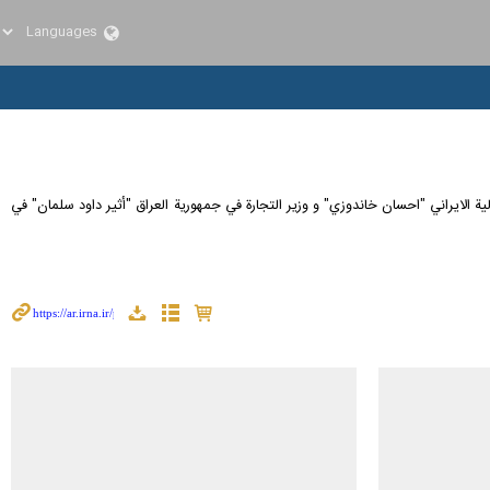
لمشتركة بين الجمهورية الإسلامية الإيرانية وجمهورية العراق امس الاثنين 6 مايو 2024 بحضور وزير الاقتصاد والمالية الايراني "احسان خاندوزي" و وزير التجارة في جمهورية العراق "أثير داود سلمان" في