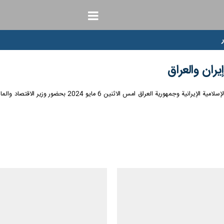
يران والعراق
طهران/ارنا- انعقد الاجتماع السادس للجنة التعاون الاقتصادي ا