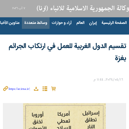
٧ آب ٢٠٢٦
الصفحة الرئيسية
إيران
العالم
آراء و حوارات
وسائط متعددة
عناوين الأخبار
تقسيم الدول الغربية للعمل في ارتکاب الجرائم
بغزة
١٦‏/٠٥‏/٢٠٢٤، ١١:٤٤ م