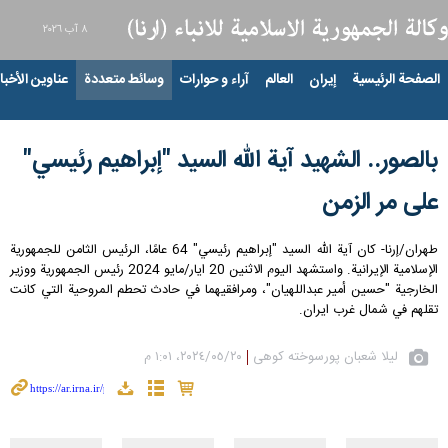
٨ آب ٢٠٢٦
الصفحة الرئيسية
إيران
العالم
آراء و حوارات
وسائط متعددة
عناوين الأخبار
بالصور.. الشهيد آية الله السيد "إبراهيم رئيسي"
على مر الزمن
طهران/إرنا- كان آية الله السيد "إبراهيم رئيسي" 64 عامًا، الرئيس الثامن للجمهورية
الإسلامية الإيرانية. واستشهد اليوم الاثنين 20 ايار/مايو 2024 رئيس الجمهورية ووزير
الخارجية "حسين أمير عبداللهيان"، ومرافقيهما في حادث تحطم المروحية التي كانت
تقلهم في شمال غرب ايران.
لیلا شعبان پورسوخته کوهی
٢٠‏/٠٥‏/٢٠٢٤، ١:٠١ م