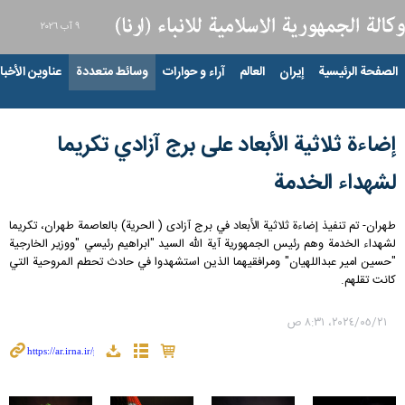
٩ آب ٢٠٢٦
الصفحة الرئيسية
إيران
العالم
آراء و حوارات
وسائط متعددة
عناوين الأخبار
إضاءة ثلاثية الأبعاد على برج آزادي تکریما
لشهداء الخدمة
طهران- تم تنفيذ إضاءة ثلاثية الأبعاد في برج آزادی ( الحریة) بالعاصمة طهران، تکریما
لشهداء الخدمة وهم رئیس الجمهوریة آیة الله السید "ابراهیم رئیسي "ووزير الخارجية
"حسين امير عبداللهيان" ومرافقیهما الذین استشهدوا في حادث تحطم المروحية التي
كانت تقلهم.
٢١‏/٠٥‏/٢٠٢٤، ٨:٣١ ص