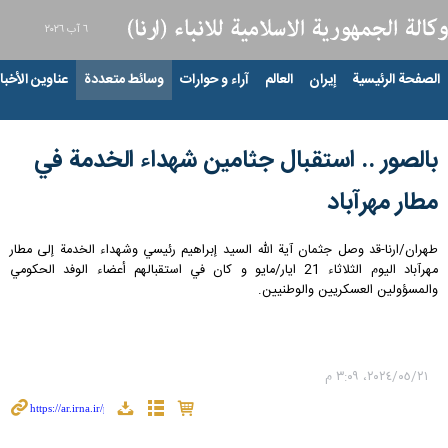
٦ آب ٢٠٢٦
الصفحة الرئيسية
إيران
العالم
آراء و حوارات
وسائط متعددة
عناوين الأخبار
بالصور .. استقبال جثامين شهداء الخدمة في
مطار مهرآباد
طهران/ارنا-قد وصل جثمان آية الله السيد إبراهيم رئيسي وشهداء الخدمة إلى مطار
مهرآباد الیوم الثلاثاء 21 ايار/مايو و کان في استقبالهم أعضاء الوفد الحكومي
والمسؤولين العسكريين والوطنيين.
٢١‏/٠٥‏/٢٠٢٤، ٣:٠٩ م