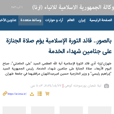
٦ آب ٢٠٢٦
الصفحة الرئيسية
إيران
العالم
آراء و حوارات
وسائط متعددة
عناوين الأخبار
بالصور.. قائد الثورة الإسلامیة یؤم صلاة الجنازة
علی جثامین شهداء الخدمة
طهران/إرنا- أدى قائد الثورة الإسلامية آية الله العظمى السید "على الخامنئي"، صباح
اليوم الأربعاء، صلاة الجنازة على جثامين شهداء الخدمة، رئيس الجمهورية السيد
"إبراهيم رئيسي" و وزير الخارجية حسين اميرعبداللهيان مرافقيهما في جامعة طهران.
لیلا شعبان پورسوخته کوهی
٢٢‏/٠٥‏/٢٠٢٤، ١١:٠٣ ص