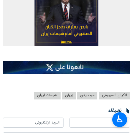
الکیان الصهیوني
جو بايدن
إيران
هجمات ایران
تعليقك
♿︎