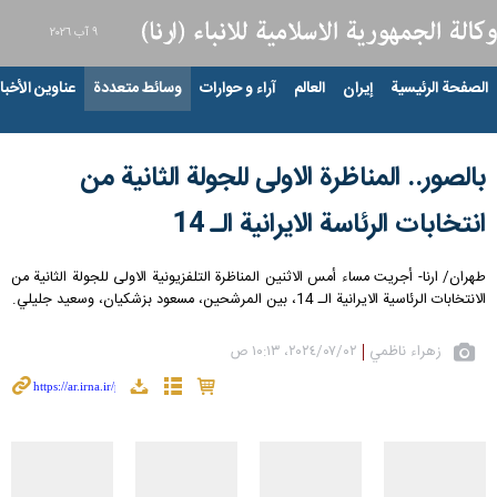
٩ آب ٢٠٢٦
الصفحة الرئيسية
إيران
العالم
آراء و حوارات
وسائط متعددة
عناوين الأخبار
بالصور.. المناظرة الاولى للجولة الثانية من
انتخابات الرئاسة الايرانية الـ 14
طهران/ ارنا- أجريت مساء أمس الاثنين المناظرة التلفزيونية الاولى للجولة الثانية من
الانتخابات الرئاسية الايرانية الـ 14، بين المرشحين، مسعود بزشكيان، وسعيد جليلي.
زهراء ناظمي
٠٢‏/٠٧‏/٢٠٢٤، ١٠:١٣ ص