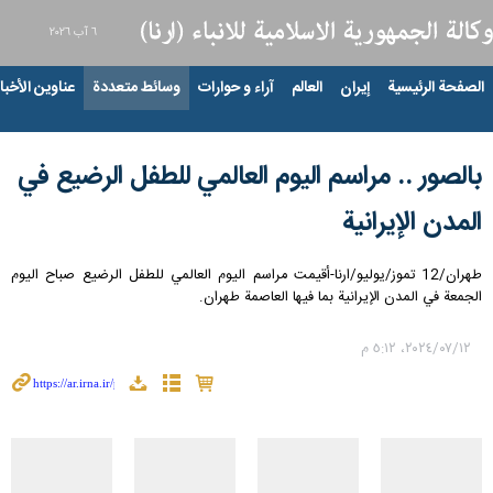
٦ آب ٢٠٢٦
الصفحة الرئيسية
إيران
العالم
آراء و حوارات
وسائط متعددة
عناوين الأخبار
بالصور .. مراسم اليوم العالمي للطفل الرضيع في
المدن الإيرانية
طهران/12 تموز/یولیو/ارنا-أقيمت مراسم اليوم العالمي للطفل الرضيع صباح اليوم
الجمعة في المدن الإيرانية بما فیها العاصمة طهران.
١٢‏/٠٧‏/٢٠٢٤، ٥:١٢ م