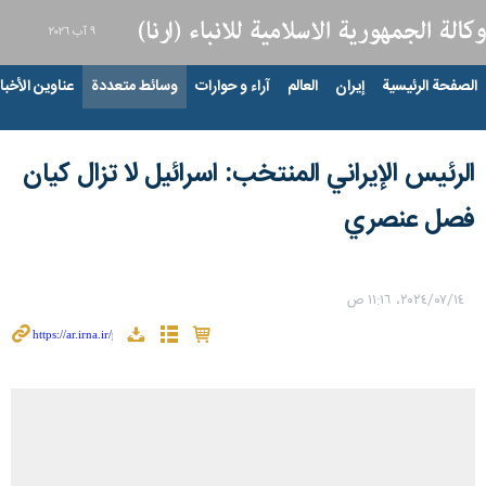
٩ آب ٢٠٢٦
الصفحة الرئيسية
إيران
العالم
آراء و حوارات
وسائط متعددة
عناوين الأخبار
الرئیس الإیراني المنتخب: اسرائيل لا تزال كيان
فصل عنصري
١٤‏/٠٧‏/٢٠٢٤، ١١:١٦ ص