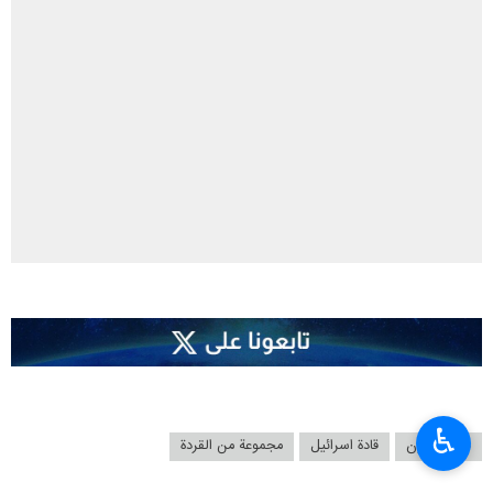
♿︎
نجل شارون
قادة اسرائیل
مجموعة من القردة