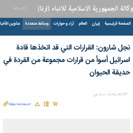
٩ آب ٢٠٢٦
الصفحة الرئيسية
إيران
العالم
آراء و حوارات
وسائط متعددة
عناوين الأخبار
نجل شارون: القرارات التي قد اتخذها قادة
اسرائیل أسوأ من قرارات مجموعة من القردة في
حدیقة الحیوان
٢٣‏/٠٧‏/٢٠٢٤، ٨:٠٠ ص