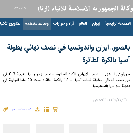
٧ آب ٢٠٢٦
الصفحة الرئيسية
إيران
العالم
آراء و حوارات
وسائط متعددة
عناوين الأخبار
بالصور..ايران واندونسیا في نصف نهائي بطولة
آسيا بالكرة الطائرة
طهران/إرنا- هزم المنتخب الإيراني للكرة الطائرة، منتخب إندونيسيا بنتيجة 3-0 في
دور نصف النهائي لبطولة شباب آسيا الـ 18 بالكرة الطائرة تحت 20 عاما الجارية في
مدينة سورابايا باندونيسيا.
٣٠‏/٠٧‏/٢٠٢٤، ٨:٣٢ ص