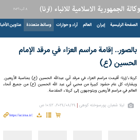
٨ آب ٢٠٢٦
الصفحة الرئيسية
إيران
العالم
آراء و حوارات
وسائط متعددة
عناوين الأخبار
بالصور.. إقامة مراسم العزاء في مرقد الإمام
الحسين (ع)
كربلاء/إرنا- أقيمت مراسم العزاء في مرقد أبي عبدالله الحسين (ع) بمناسبة الأربعين.
ويشارك كل عام حشود كبيرة من محبي أبي عبد الله الحسين (ع) من جميع أنحاء
العالم في مراسم الأربعين ويتوجهون إلى كربلاء المقدسة.
لیلا شعبان پورسوخته کوهی
٢٤‏/٠٨‏/٢٠٢٤، ١٠:٤٢ ص