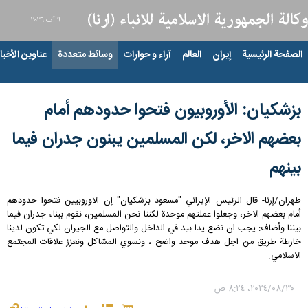
٩ آب ٢٠٢٦
الصفحة الرئيسية
إيران
العالم
آراء و حوارات
وسائط متعددة
عناوين الأخبار
بزشکیان: الأوروبيون فتحوا حدودهم أمام
بعضهم الاخر، لكن المسلمین يبنون جدران فيما
بينهم
طهران/إرنا- قال الرئیس الإیراني "مسعود بزشکیان" إن الاوروبيین فتحوا حدودهم
أمام بعضهم الاخر، وجعلوا عملتهم موحدة لكننا نحن المسلمین، نقوم ببناء جدران فيما
بيننا وأضاف: يجب ان نضع يدا بيد في الداخل والتواصل مع الجيران لكي تكون لدينا
خارطة طريق من اجل هدف موحد واضح ، ونسوي المشاكل ونعزز علاقات المجتمع
الاسلامي.
٣٠‏/٠٨‏/٢٠٢٤، ٨:٢٤ ص