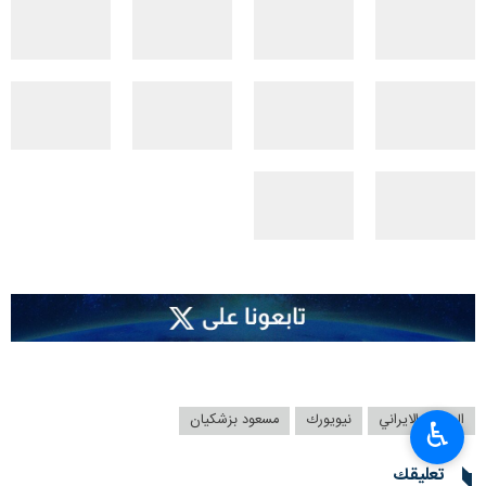
الرئيس الايراني
نيويورك
مسعود بزشکیان
♿︎
تعليقك