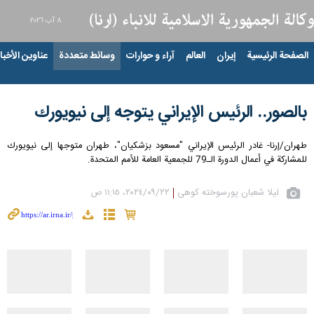
٨ آب ٢٠٢٦
الصفحة الرئيسية
إيران
العالم
آراء و حوارات
وسائط متعددة
عناوين الأخبار
بالصور.. الرئيس الإيراني یتوجه إلى نيويورك
طهران/إرنا- غادر الرئيس الإيراني "مسعود بزشكيان"، طهران متوجها إلى نيويورك
للمشاركة في أعمال الدورة الـ79 للجمعية العامة للأمم المتحدة.
لیلا شعبان پورسوخته کوهی
٢٢‏/٠٩‏/٢٠٢٤، ١١:١٥ ص