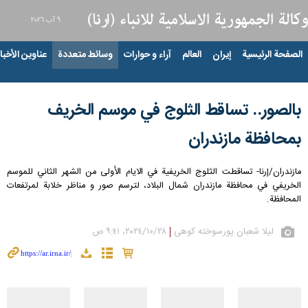
٩ آب ٢٠٢٦
الصفحة الرئيسية
إيران
العالم
آراء و حوارات
وسائط متعددة
عناوين الأخبار
بالصور.. تساقط الثلوج في موسم الخريف
بمحافظة مازندران
مازندران/إرنا- تساقطت الثلوج الخريفية في الايام الأولى من الشهر الثاني للموسم
الخريفي في محافظة مازندران شمال البلاد، لترسم صور و مناظر خلابة لمرتفعات
المحافظة.
لیلا شعبان پورسوخته کوهی
٢٨‏/١٠‏/٢٠٢٤، ٩:٤١ ص