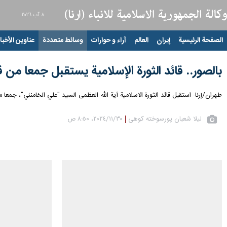
٨ آب ٢٠٢٦
الصفحة الرئيسية
إيران
العالم
آراء و حوارات
وسائط متعددة
عناوين الأخبار
بالصور.. قائد الثورة الإسلامية يستقبل جمعا من قا
طهران/إرنا- استقبل قائد الثورة الاسلامية آية الله العظمى السيد "علي الخامنئي"، جمع
لیلا شعبان پورسوخته کوهی
٣٠‏/١١‏/٢٠٢٤، ٨:٥٠ ص