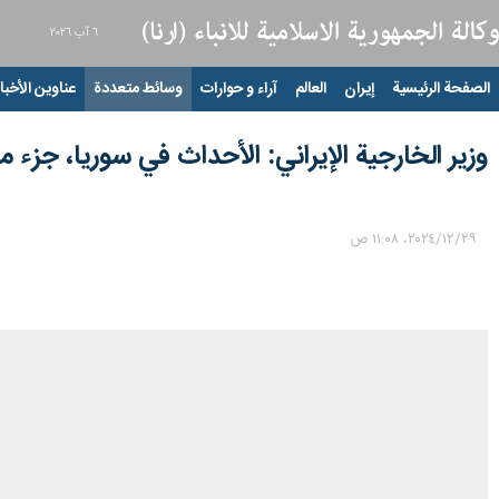
٦ آب ٢٠٢٦
الصفحة الرئيسية
إيران
العالم
آراء و حوارات
وسائط متعددة
عناوين الأخبار
وزير الخارجية الإيراني: الأحداث في سوريا، جزء
٢٩‏/١٢‏/٢٠٢٤، ١١:٠٨ ص