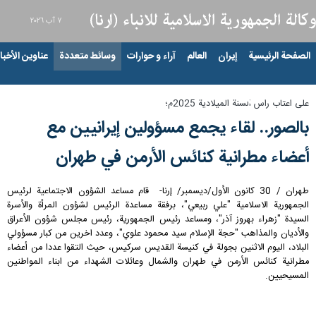
٧ آب ٢٠٢٦
الصفحة الرئيسية
إيران
العالم
آراء و حوارات
وسائط متعددة
عناوين الأخبار
على اعتاب راس السنة الميلادية 2025م؛
بالصور.. لقاء يجمع مسؤولين إيرانيين مع
أعضاء مطرانية كنائس الأرمن في طهران
طهران / 30 كانون الأول/ديسمبر/ إرنا- قام مساعد الشؤون الاجتماعية لرئيس
الجمهورية الاسلامية "علي ربيعي"، برفقة مساعدة الرئيس لشؤون المرأة والأسرة
السيدة "زهراء بهروز آذر"، ومساعد رئيس الجمهورية، رئيس مجلس شؤون الأعراق
والأديان والمذاهب "حجة الإسلام سيد محمود علوي"، وعدد اخرين من كبار مسؤولي
البلاد، اليوم الاثنين بجولة في كنيسة القديس سركيس، حيث التقوا عددا من أعضاء
مطرانية كنائس الأرمن في طهران والشمال وعائلات الشهداء من ابناء المواطنين
المسيحيين.