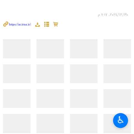
٣٠‏/١٢‏/٢٠٢٤، ٧:١٧ م
♿︎