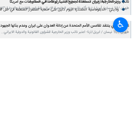
متحدث الخارجية: المحادثات مع الجانب الباكستاني مستمرة
نائب وزير الخارجبة: إيران مستعدة لجميع السيناريوهات في المفاوضات مع أمريكا
طهران /11 نيسان/ أبريل/ إرنا- أكد نائب وزير الخارجية الإيراني للشؤون القانونية والدولية "كاظم…
ولايتي : الدبلوماسية المقتدرة اليوم دليل على حمایة استقرار المنطقة في ظل الا
♿︎
غريب آبادي ينتقد تقاعس الأمم المتحدة عن إدانة العدوان على ايران وعدم بذلها الجهود
طهران / 10 نيسان / ابريل/ارنا- اعتبر نائب وزير الخارجية للشؤون القانونية والدولية الايراني…
غريب ابادي
إيران
العدوان الأمريكي
تعليقك