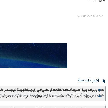
انتهى**9365
٠٢‏/٠٥‏/٢٠٢٦، ٨:١٣ م
أخبار ذات صلة
غريب آبادي ينتقد تقاعس الأمم المتحدة عن إدانة العدوان على ايران وعدم بذله
مساعد وزير الخارجية: تداعيات العدوان على البنى التحتية المدنية لن تقتصر على
نائب وزير الخارجية: استهداف 130 ألف هدف مدني في إيران يعد جريمة حرب
طهران /29 نيسان/ أبريل/ أكد نائب وزير الخارجية للشؤون القانونية والدولية "كاظم غريب آبادي"…
نائب وزير الخارجبة: إيران مستعدة لجميع السيناريوهات في المفاوضات مع أمريك
بدء المفاوضات بين إيران والطرف الأمريكي في إسلام آباد