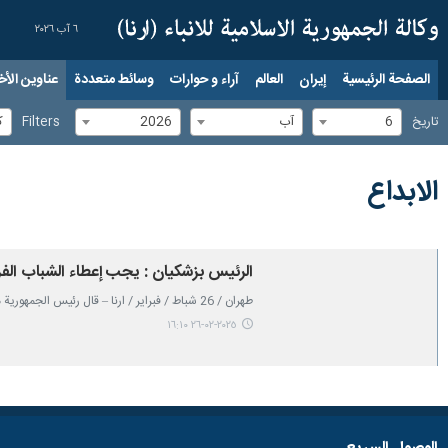
٦ آب ٢٠٢٦
الصفحة الرئيسية
إيران
العالم
آراء و حوارات
وسائط متعددة
عناوين الأخب
6
آب
2026
ك
تاریخ
Filters
الابداع
الرئيس بزشكيان : يجب إعطاء الشباب ال
طهران / 26 شباط / فبراير / ارنا – قال رئيس الجمهورية مسعود بزشكيان : يجب اعطاء الفرص الى شبابنا ليكتسبوا الخبرات، ومواكبتهم وتحفيزهم على الابداع ومعالجة الاخطاء، واعدادهم ليكونوا كوادر اكفاء من اجل مستقبل البلاد.
٢٠٢٥-٠٢-٢٦ ١٦:١٠