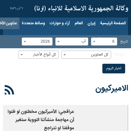
٦ آب ٢٠٢٦
الصفحة الرئيسية
إيران
العالم
آراء و حوارات
وسائط متعددة
عناوين الأخب
6
آب
2026
تاریخ
كل العناوين
كل أنواع الأخبار
Filters
اخبار الیوم
الاميركيون
عراقجي: الأميركيون مخطئون لو ظنوا
أن مهاجمة منشآتنا النووية ستغير
موقفنا او نتراجع