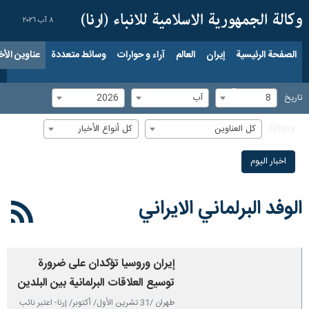
٨ آب ٢٠٢٦
الصفحة الرئيسية
إيران
العالم
آراء و حوارات
وسائط متعددة
عناوين الأخب
8
آب
2026
تاریخ
كل العناوين
كل أنواع الأخبار
Filters
اخبار الیوم
الوفد البرلماني الايراني
إيران وروسيا تؤكدان على ضرورة
توسيع العلاقات البرلمانية بين البلدين
طهران /31 تشرين الأول/ أكتوبر/ إرنا- اعتبر نائب