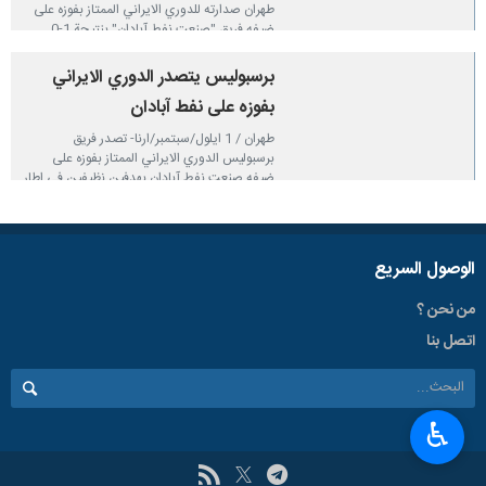
طهران صدارته للدوري الايراني الممتاز بفوزه على
ضيفه فريق "صنعت نفط آبادان" بنتيجة 1-0 .
٢٠٢٤-٠٢-١٧ ٠٢:١٣
برسبوليس يتصدر الدوري الايراني
بفوزه على نفط آبادان
طهران / 1 ايلول/سبتمبر/ارنا- تصدر فريق
برسبوليس الدوري الايراني الممتاز بفوزه على
ضيفه صنعت نفط آبادان بهدفين نظيفين في اطار
الجولة الرابعة من الدوري.
٢٠٢٢-٠٩-٠١ ٠٤:٥٩
الوصول السریع
من نحن ؟
اتصل بنا
♿︎