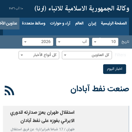
١٠ آب ٢٠٢٦
الصفحة الرئيسية
إيران
العالم
آراء و حوارات
وسائط متعددة
عناوين الأخب
10
آب
2026
تاریخ
كل العناوين
كل أنواع الأخبار
Filters
اخبار الیوم
صنعت نفط آبادان
استقلال طهران يعزز صدارته للدوري
الايراني بفوزه على نفط آبادان
طهران / 17 شباط/فبراير/ارنا- عزز فريق استقلال