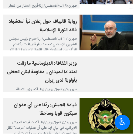
طهران/3 آب/أغسطس/إرنا-أزيح الستار عن شعار
مؤتمر الوحدة الإسلامية الدولي الأربعين، الذي
يحمل عنوان "الوحدة الإسلامية في فكر الشهيد
رواية قاليباف حول إعلان نبأ استشهاد
القائد آية الله العظمى السيد علي الحسيني
الخامنئي" ويجسد وحدة الأمة الإسلامية حول
قائد الثورة الإسلامية
محور الكعبة المشرفة، مستلهماً مفاهيم التوحيد
والتضامن والمقاومة والاقتدار.
طهران / 1 آب/اغسطس/ارنا-صرح رئيس مجلس
الشورى الإسلامي"محمد باقر قاليباف"، بأنه تم
٢٠٢٦-٠٨-٠٣ ١٧:٥٢
التأكد من استشهاد قائد الثورة الإسلامية آية الله
العظمى السيد علي الخامنئي بعد نحو ساعة من
وقوع القصف، موضحاً: قررنا بالتنسيق مع الشهيد
وزير الثقافة: الدبلوماسية ما زالت
لاريجاني إعلان النبأ فجراً، ودعوة الجماهير للنزول
امتدادا للميدان.. مقاومة لبنان تحظى
إلى الشوارع.
٢٠٢٦-٠٨-٠١ ١١:٢٢
بأولوية لدى إيران
طهران/27 تموز/ يوليو/ إرنا- أكد وزير الثقافة
والإرشاد الإسلامي الإيراني "عباس صالحي" في
معرض إشارته إلى رسالة قائد الثورة الإسلامية بشأن
قيادة الجيش: ردّنا على أي عدوان
المقاومة في لبنان، أكد أن هذه القضية تحظى
بأهمية بالغة لدى إيران؛ مشددا على أن
سيكون قويا وساحقا
الدبلوماسية ما زالت امتدادا للميدان.
♿︎
طهران/ 27 تموز/يوليو/ارنا- أكدت قيادة الجيش
٢٠٢٦-٠٧-٢٧ ١٤:٥٤
الايراني، في بيانٍ لها، على أن عمليات "مرصاد" تظل
رمزاً لسيادة إيران وقوتها، وتجسيداً لثبات أبناء