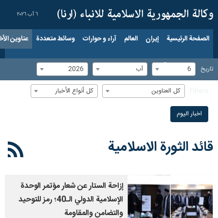
٦ آب ٢٠٢٦
الصفحة الرئيسية
إيران
العالم
آراء و حوارات
وسائط متعددة
عناوين الأخب
6
آب
2026
تاریخ
كل العناوين
كل أنواع الأخبار
Filters
اخبار الیوم
قائد الثورة الاسلامية
إزاحة الستار عن شعار مؤتمر الوحدة
الإسلامية الدولي الـ40؛ رمز للتوحيد
والتضامن والمقاومة