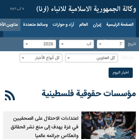
٧ آب ٢٠٢٦
الصفحة الرئيسية
إيران
العالم
آراء و حوارات
وسائط متعددة
عناوين الأخب
7
آب
2026
تاریخ
كل العناوين
كل أنواع الأخبار
Filters
اخبار الیوم
مؤسسات حقوقية فلسطينية
اعتداءات الاحتلال على الصحفيين
في غزة يهدف إلى منع نشر الحقائق
وانعكاس جرائمه عالميا