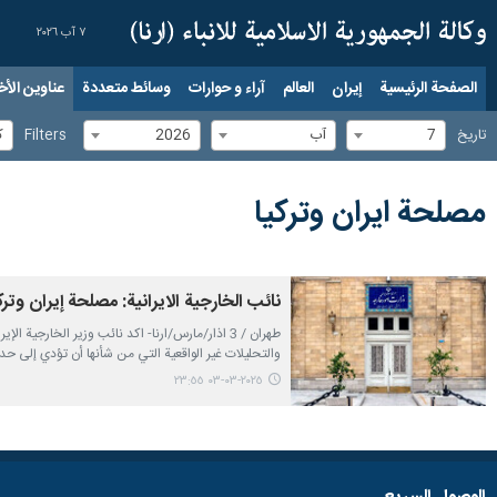
٧ آب ٢٠٢٦
الصفحة الرئيسية
إيران
العالم
آراء و حوارات
وسائط متعددة
عناوين الأخب
7
آب
2026
ك
تاریخ
Filters
مصلحة ايران وتركيا
نائب الخارجية الايرانية: مصلحة إيران وت
طهران / 3 اذار/مارس/ارنا- اكد نائب وزير الخ
والتحليلات غير الواقعية التي من شأنها أن تؤدي إلى حدو
٢٠٢٥-٠٣-٠٣ ٢٣:٥٥