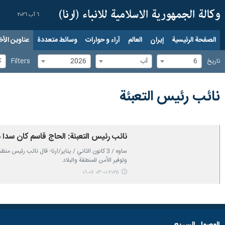
٦ آب ٢٠٢٦
الصفحة الرئيسية
إيران
العالم
آراء و حوارات
وسائط متعددة
عناوين الأخب
6
آب
2026
ك
تاریخ
Filters
نائب رئيس التعبئة
نائب رئيس التعبئة: الحاج قاسم كان سدا من
ساوه / 3 كانون الثاني / يناير/ارنا- قال نائب 
وتوفير الأمن للمنطقة والبلاد.
٢٠٢٥-٠١-٠٣ ٠٦:٠٧