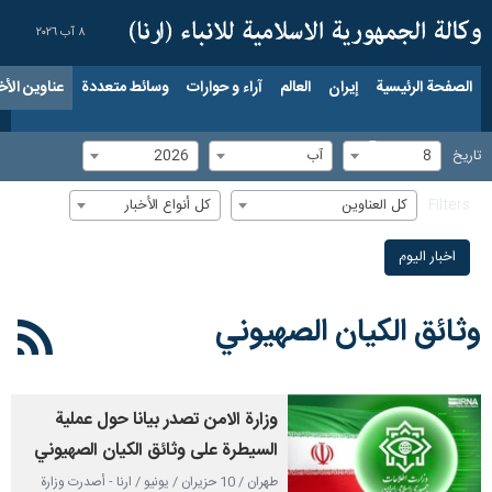
٨ آب ٢٠٢٦
الصفحة الرئيسية
إيران
العالم
آراء و حوارات
وسائط متعددة
عناوين الأخب
8
آب
2026
تاریخ
كل العناوين
كل أنواع الأخبار
Filters
اخبار الیوم
وثائق الكيان الصهيوني
وزارة الامن تصدر بيانا حول عملية
السيطرة على وثائق الكيان الصهيوني
طهران / 10 حزيران / يونيو / ارنا - أصدرت وزارة