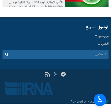
الأمن الايرانية، اليوم الثلاثاء، بيانا اشارت فيه الى
خطة حصولها على وثائق الكيان الصهيوني؛ مبينة ان
العملية صّممت ونفذت بطريقة تجاوزت جميع
الحواجز الأمنية العديدة والمعقدة لهذا الكيان.
٢٠٢٥-٠٦-١٠ ١٥:١٥
الوصول السریع
من نحن ؟
اتصل بنا
♿︎
Powered by Nastooh