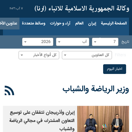
٧ آب ٢٠٢٦
الصفحة الرئيسية
إيران
العالم
آراء و حوارات
وسائط متعددة
عناوين الأخب
7
آب
2026
تاریخ
كل العناوين
كل أنواع الأخبار
Filters
اخبار الیوم
وزير الرياضة والشباب
إيران وأذربيجان تتفقان علی توسيع
التعاون المشترك في مجالي الرياضة
والشباب