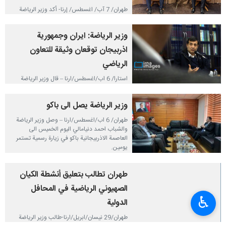
طهران/ 7 آب/ اغسطس/ إرنا- أكد وزير الرياضة
والشباب في الجمهورية الإسلامية الإيرانية أحمد
دنيامالي، ووزير الشباب والرياضة في جمهورية
وزير الرياضة: ايران وجمهورية
أذربيجان فريد غايبوف، خلال لقاء ثنائي، أهمية
تعزيز التعاون المشترك في مجالي الرياضة
اذربيجان توقعان وثيقة للتعاون
والشباب.
الرياضي
٢٠٢٦-٠٨-٠٧ ١٢:٣٠
استارا/ 6 اب/اغسطس/ارنا – قال وزير الرياضة
والشباب احمد دنيامالي انه سيتم خلال زيارته
الحالية لباكو التوقيع على وثيقة البرنامج التنفيذي
وزير الرياضة يصل الى باكو
للتعاون الرياضي بين ايران وجمهورية اذربيجان.
٢٠٢٦-٠٨-٠٦ ١٤:٢٢
طهران/ 6 اب/اغسطس/ارنا – وصل وزير الرياضة
والشباب احمد دنيامالي اليوم الخميس الى
العاصمة الاذربيجانية باكو في زيارة رسمية تستمر
يومين.
٢٠٢٦-٠٨-٠٦ ١٣:٠٤
طهران تطالب بتعليق أنشطة الكيان
الصهيوني الرياضية في المحافل
♿︎
الدولية
طهران/29 نيسان/ابريل/ارنا-طالب وزير الرياضة