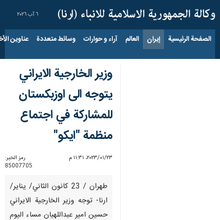
٦ آب ٢٠٢٦
الصفحة الرئيسية
إيران
العالم
آراء و حوارات
وسائط متعددة
عناوين الأخب
وزير الخارجية الايراني
يتوجه الى اوزبكستان
للمشاركة في اجتماع
منظمة "ايكو"
٢٣‏/٠١‏/٢٠٢٣، ١١:٣١ م
رمز الخبر:
85007705
طهران / 23 كانون الثاني/ يناير/
ارنا- توجه وزير الخارجية الايراني
حسين امير عبداللهيان مساء اليوم