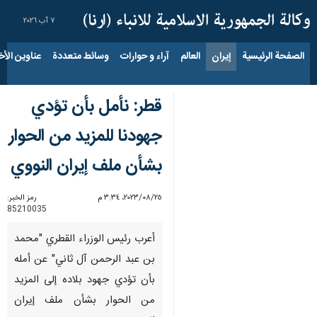
٧ آب ٢٠٢٦
الصفحة الرئيسية
إيران
العالم
آراء و حوارات
وسائط متعددة
عناوين الأخب
قطر: نأمل بأن تؤدي
جهودنا للمزيد من الحوار
بشأن ملف إيران النووي
٢٥‏/٠٨‏/٢٠٢٣، ٣:٣٤ م
رمز الخبر:
85210035
أعرب رئيس الوزراء القطري "محمد
بن عبد الرحمن آل ثاني" عن أمله
بأن تؤدي جهود بلاده إلى المزيد
من الحوار بشأن ملف إيران