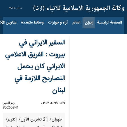
٨ آب ٢٠٢٦
الصفحة الرئيسية
إيران
العالم
آراء و حوارات
وسائط متعددة
عناوين الأخب
السفير الايراني في
بيروت : الفريق الاعلامي
الايراني كان يحمل
التصاريح اللازمة في
لبنان
٢١‏/١٠‏/٢٠٢٣، ٣:٠٣ م
رمز الخبر:
85265841
طهران/ 21 تشرين الأول/ اكتوبر/