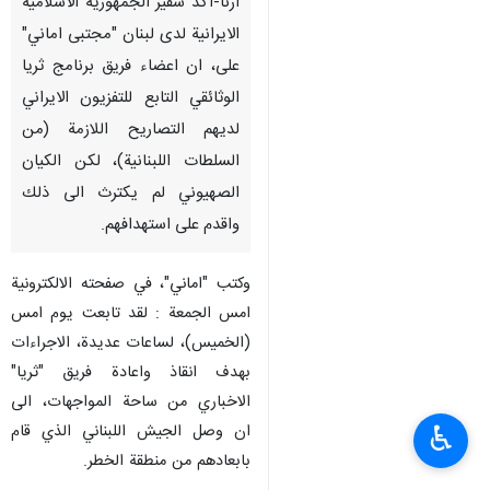
ارنا-اكد سفير الجمهورية الاسلامية
الايرانية لدى لبنان "مجتبى اماني"
على، ان اعضاء فريق برنامج ثريا
الوثائقي التابع للتفزيون الايراني
لديهم التصاريح اللازمة (من
السلطات اللبنانية)، لكن الكيان
الصهيوني لم يكترث الى ذلك
واقدم على استهدافهم.
وكتب "اماني"، في صفحته الالكترونية
امس الجمعة : لقد تابعت يوم امس
(الخميس)، لساعات عديدة، الاجراءات
بهدف انقاذ واعادة فريق "ثريا"
الاخباري من ساحة المواجهات، الى
♿︎
ان وصل الجيش اللبناني الذي قام
بابعادهم من منطقة الخطر.