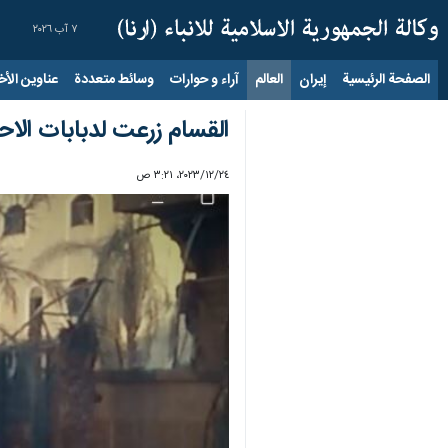
٧ آب ٢٠٢٦
الصفحة الرئيسية
إيران
العالم
آراء و حوارات
وسائط متعددة
عناوين الأخب
القسام زرعت لدبابات الاح
٢٤‏/١٢‏/٢٠٢٣، ٣:٢١ ص