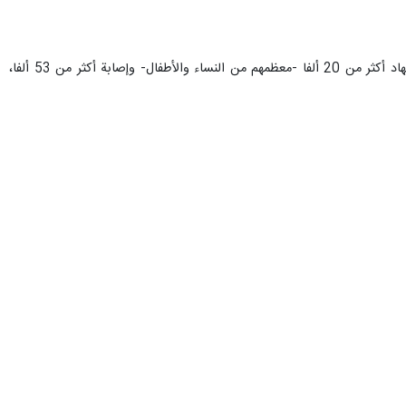
ومنذ 7 أكتوبر/تشرين الأول الماضي تشن القوات الإسرائيلية حربا جوية وبرية مكثفة على قطاع غزة أسفرت عن استشهاد أكثر من 20 ألفا -معظمهم من النساء والأطفال- وإصابة أكثر من 53 ألفا،
جعفر مشکین فام