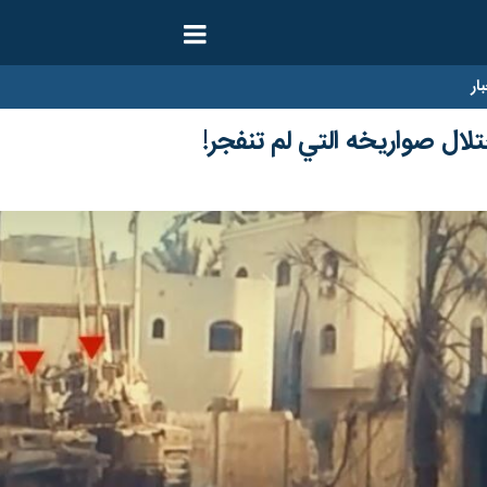
ار
تلال صواريخه التي لم تنفجر!