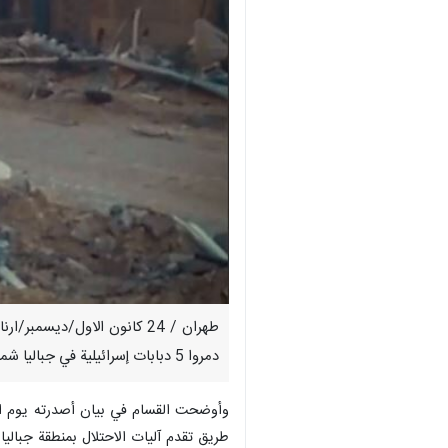
طهران / 24 كانون الاول/دي
دمروا 5 دبابات إسرائيلية في جباليا شمال قطاع غزة باستخدام صاروخين إسرائيليين لم ينفجرا.
وأوضحت القسام في بيان أصدرته يوم السب
طريق تقدم آليات الاحتلال بمنطقة جباليا 