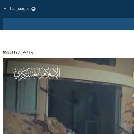
رمز الخبر:
85331193