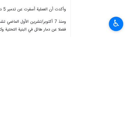
وأكدت أن العملية أسفرت عن تدمير 5 دبابات وقتل وإصابة جميع أفرادها.
♿︎
فضلا عن دمار هائل في البنية التحتية وكا
المصدر:
العالم
محور المقاومة
٠ Persons
سمات
دبابات الاحتلال
صواريخ لم تنفجر
كتائب القسام