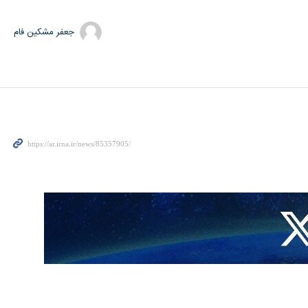
جعفر مشکین فام