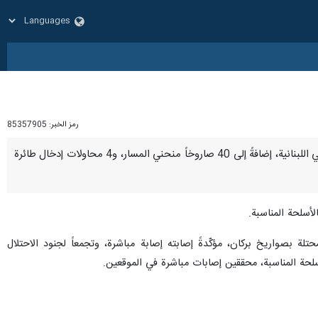
رمز الخبر:
85357905
طهران / 18 كانون الثاني/يناير/ارنا- أعلنت وسائل إعلام إسرائيلية، الأربعاء، انطلاق 5 صواريخ ضد الدروع من الأراضي اللبنانية، إضافةً إلى 40 صاروخاً منحني المسار، و4 محاولات إدخال طائرة
لأسلحة المناسبة.
تلة بصواريخ بركان، مؤكّدةً إصابته إصابة مباشرة، وتجمعاً ‏لجنود الاحتلال
لأسلحة المناسبة، محققين إصابات مباشرة في الموقعين.