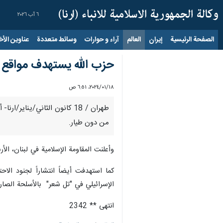
٦ آب ٢٠٢٦
الصفحة الرئيسية
إيران
العالم
آراء و حوارات
وسائط متعددة
عناوين الأخب
حزب الله يستهدف مواقع إس
١٨‏/٠١‏/٢٠٢٤، ٦:٥١ ص
من دون طيار.
وأعلنت المقاومة الإسلامية في لبنان، الأ
كما استهدفت أيضاً انتشاراً ‏لجنود الاح
الإسرائيلي في "تل شعر" بالأسلحة الصارو
انتهى ** 2342