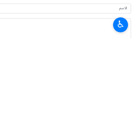
♿︎
أحدث الأخبار
دعوة لتبسيط عرض الخدمات الفنية والهندسية الايرانية في روسيا
٢٠٢٦-٠٨-٠٦ ١٨:٥٨
الاعلان عن انتهاء مراسم زيارة الاربعين لهذا العام
٢٠٢٦-٠٨-٠٦ ١٨:٤١